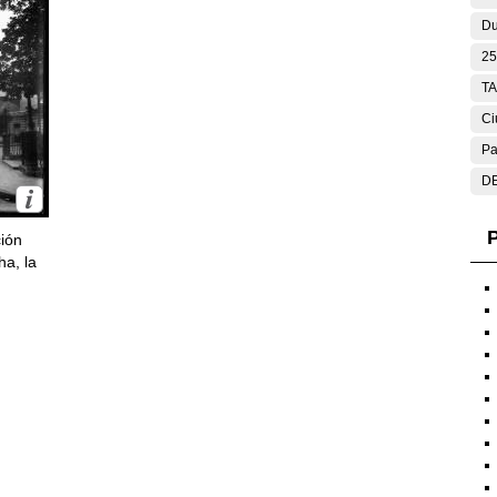
Du
25
T
Ci
Pa
DE
P
ción
ha, la