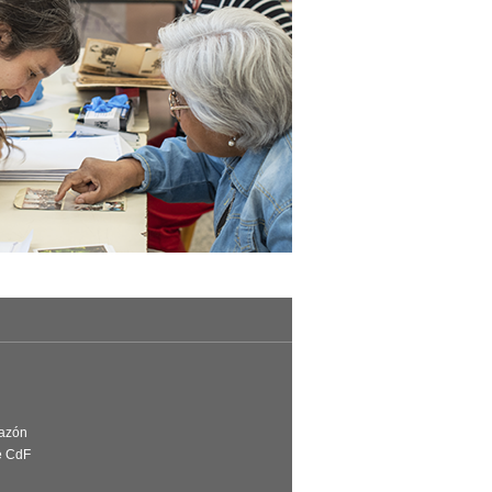
Razón
e CdF