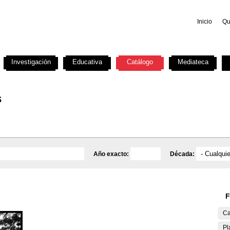
Inicio
Qu
Investigación
Educativa
Catálogo
Mediateca
s
Año exacto:
Década:
F
Ca
Pl