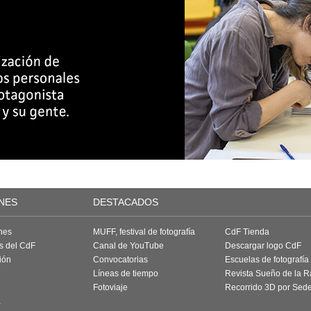
NES
DESTACADOS
nes
MUFF, festival de fotografía
CdF Tienda
as del CdF
Canal de YouTube
Descargar logo CdF
ión
Convocatorias
Escuelas de fotografía
Líneas de tiempo
Revista Sueño de la 
Fotoviaje
Recorrido 3D por Sed
a