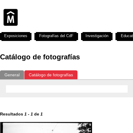
Exposiciones
Fotografías del CdF
Investigación
Educat
Catálogo de fotografías
General
Catálogo de fotografías
Resultados
1
-
1
de
1