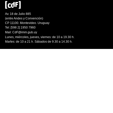
Av. 18 de Julio 885
(entre Andes y Convención)
CP 11100. Montevideo. Uruguay
Tel: [598 2] 1950 7960
Mail:
CdF@imm.gub.uy
Lunes, miércoles, jueves, viernes: de 10 a 19.30 h.
Martes: de 10 a 21 h. Sábados de 9.30 a 14.30 h.