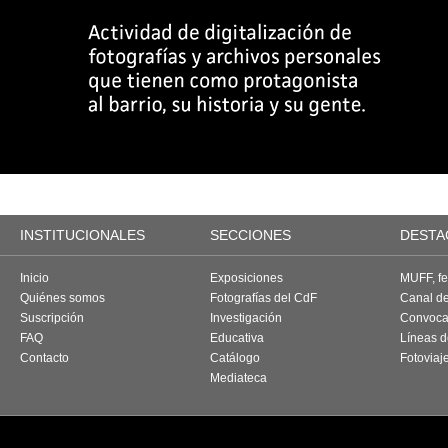
INSTITUCIONALES
SECCIONES
DESTA
Inicio
Exposiciones
MUFF, fes
Quiénes somos
Fotografías del CdF
Canal d
Suscripción
Investigación
Convoca
FAQ
Educativa
Líneas d
Contacto
Catálogo
Fotoviaj
Mediateca