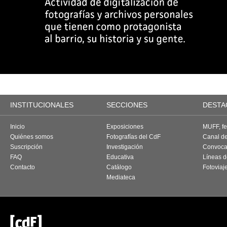
INSTITUCIONALES
SECCIONES
DESTA
Inicio
Exposiciones
MUFF, fes
Quiénes somos
Fotografías del CdF
Canal d
Suscripción
Investigación
Convoca
FAQ
Educativa
Líneas d
Contacto
Catálogo
Fotoviaj
Mediateca