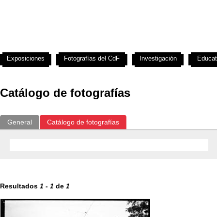
Exposiciones
Fotografías del CdF
Investigación
Educat
Catálogo de fotografías
General
Catálogo de fotografías
Resultados
1
-
1
de
1