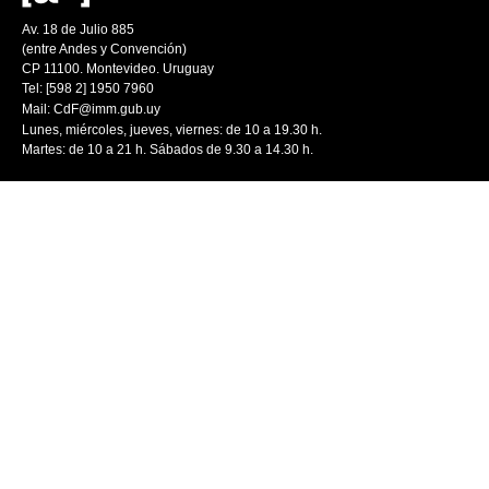
Av. 18 de Julio 885
(entre Andes y Convención)
CP 11100. Montevideo. Uruguay
Tel: [598 2] 1950 7960
Mail:
CdF@imm.gub.uy
Lunes, miércoles, jueves, viernes: de 10 a 19.30 h.
Martes: de 10 a 21 h. Sábados de 9.30 a 14.30 h.