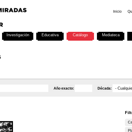
Inicio
Qu
Investigación
Educativa
Catálogo
Mediateca
s
Año exacto:
Década:
Fil
Ca
Pl