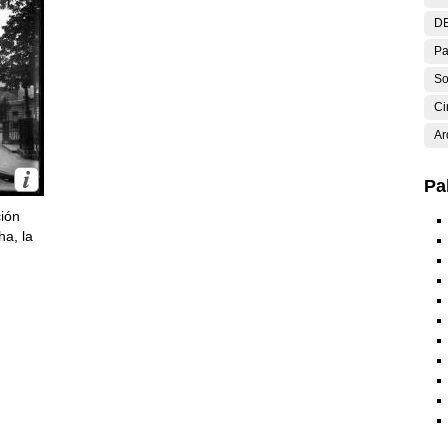
DE
Pa
So
Ci
Ar
Pa
ción
ha, la