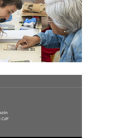
Razón
e CdF