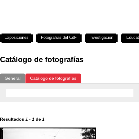
Exposiciones
Fotografías del CdF
Investigación
Educat
Catálogo de fotografías
General
Catálogo de fotografías
Resultados
1
-
1
de
1