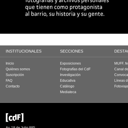
INSTITUCIONALES
SECCIONES
DESTA
Inicio
Exposiciones
MUFF, fes
Quiénes somos
Fotografías del CdF
Canal d
Suscripción
Investigación
Convoca
FAQ
Educativa
Líneas d
Contacto
Catálogo
Fotoviaj
Mediateca
Av. 18 de Julio 885