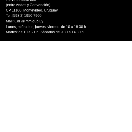
(entre Andes y Convención)
CP 11100. Montevideo. Uruguay
Tel: [598 2] 1950 7960
Mail:
CdF@imm.gub.uy
Lunes, miércoles, jueves, viernes: de 10 a 19.30 h.
Martes: de 10 a 21 h. Sábados de 9.30 a 14.30 h.