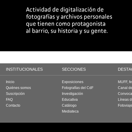
INSTITUCIONALES
SECCIONES
DESTA
Inicio
Exposiciones
MUFF, fes
Quiénes somos
Fotografías del CdF
Canal d
Suscripción
Investigación
Convoca
FAQ
Educativa
Líneas d
Contacto
Catálogo
Fotoviaj
Mediateca