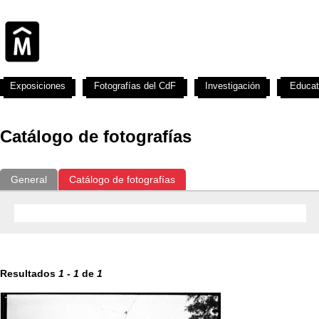
Exposiciones
Fotografías del CdF
Investigación
Educat
Catálogo de fotografías
General
Catálogo de fotografías
Resultados
1
-
1
de
1