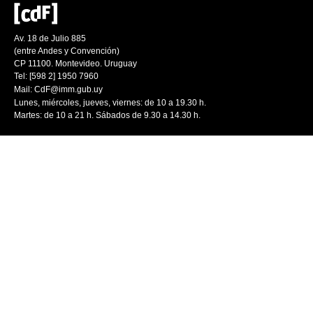
Av. 18 de Julio 885
(entre Andes y Convención)
CP 11100. Montevideo. Uruguay
Tel: [598 2] 1950 7960
Mail:
CdF@imm.gub.uy
Lunes, miércoles, jueves, viernes: de 10 a 19.30 h.
Martes: de 10 a 21 h. Sábados de 9.30 a 14.30 h.