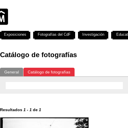
Exposiciones
Fotografías del CdF
Investigación
Educat
Catálogo de fotografías
General
Catálogo de fotografías
Resultados
1
-
1
de
1