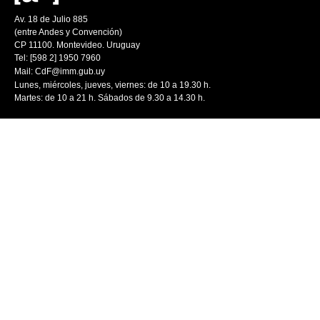
Av. 18 de Julio 885
(entre Andes y Convención)
CP 11100. Montevideo. Uruguay
Tel: [598 2] 1950 7960
Mail:
CdF@imm.gub.uy
Lunes, miércoles, jueves, viernes: de 10 a 19.30 h.
Martes: de 10 a 21 h. Sábados de 9.30 a 14.30 h.