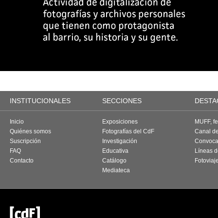
INSTITUCIONALES
SECCIONES
DESTA
Inicio
Exposiciones
MUFF, fes
Quiénes somos
Fotografías del CdF
Canal d
Suscripción
Investigación
Convoca
FAQ
Educativa
Líneas d
Contacto
Catálogo
Fotoviaj
Mediateca