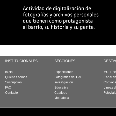
INSTITUCIONALES
SECCIONES
DESTA
Inicio
Exposiciones
MUFF, fes
Quiénes somos
Fotografías del CdF
Canal d
Suscripción
Investigación
Convoca
FAQ
Educativa
Líneas d
Contacto
Catálogo
Fotoviaj
Mediateca