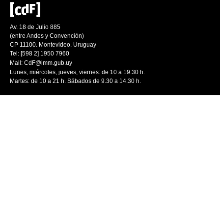
Av. 18 de Julio 885
(entre Andes y Convención)
CP 11100. Montevideo. Uruguay
Tel: [598 2] 1950 7960
Mail:
CdF@imm.gub.uy
Lunes, miércoles, jueves, viernes: de 10 a 19.30 h.
Martes: de 10 a 21 h. Sábados de 9.30 a 14.30 h.