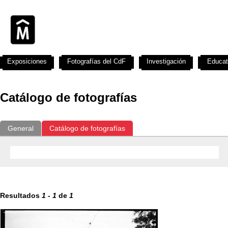
Exposiciones
Fotografías del CdF
Investigación
Educat
Catálogo de fotografías
General
Catálogo de fotografías
Resultados
1
-
1
de
1