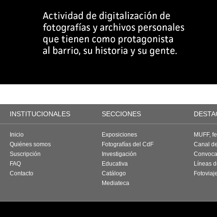
INSTITUCIONALES
SECCIONES
DESTA
Inicio
Exposiciones
MUFF, fes
Quiénes somos
Fotografías del CdF
Canal d
Suscripción
Investigación
Convoca
FAQ
Educativa
Líneas d
Contacto
Catálogo
Fotoviaj
Mediateca