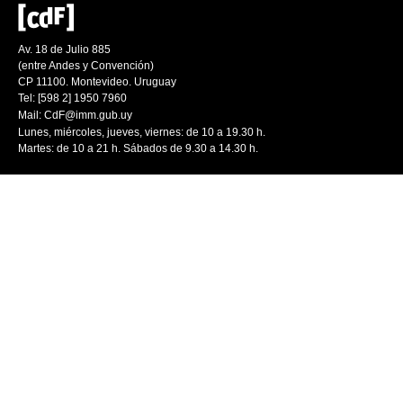
Av. 18 de Julio 885
(entre Andes y Convención)
CP 11100. Montevideo. Uruguay
Tel: [598 2] 1950 7960
Mail:
CdF@imm.gub.uy
Lunes, miércoles, jueves, viernes: de 10 a 19.30 h.
Martes: de 10 a 21 h. Sábados de 9.30 a 14.30 h.