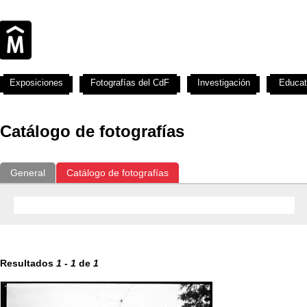
Exposiciones
Fotografías del CdF
Investigación
Educat
Catálogo de fotografías
General
Catálogo de fotografías
Resultados
1
-
1
de
1