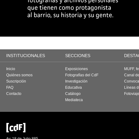
INSTITUCIONALES
SECCIONES
DESTA
Inicio
Exposiciones
MUFF, fes
Quiénes somos
Fotografías del CdF
Canal d
Suscripción
Investigación
Convoca
FAQ
Educativa
Líneas d
Contacto
Catálogo
Fotoviaj
Mediateca
Av. 18 de Julio 885