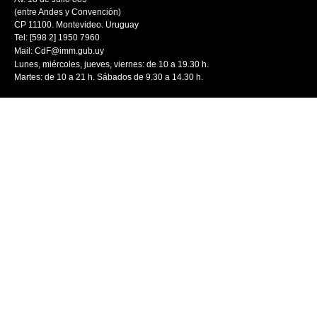
(entre Andes y Convención)
CP 11100. Montevideo. Uruguay
Tel: [598 2] 1950 7960
Mail:
CdF@imm.gub.uy
Lunes, miércoles, jueves, viernes: de 10 a 19.30 h.
Martes: de 10 a 21 h. Sábados de 9.30 a 14.30 h.