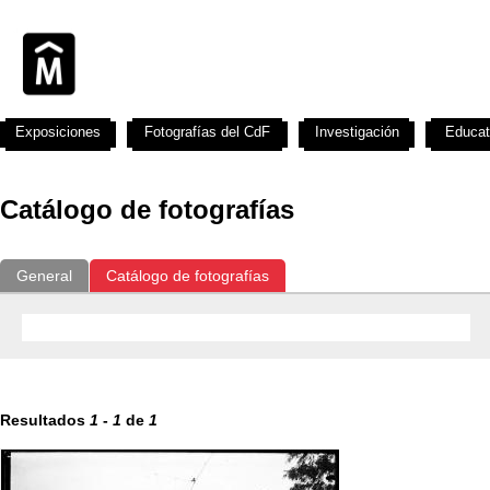
Exposiciones
Fotografías del CdF
Investigación
Educat
Catálogo de fotografías
General
Catálogo de fotografías
Resultados
1
-
1
de
1