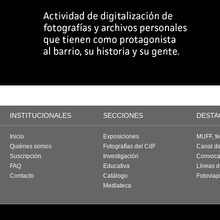
INSTITUCIONALES
SECCIONES
DESTA
Inicio
Exposiciones
MUFF, fes
Quiénes somos
Fotografías del CdF
Canal d
Suscripción
Investigación
Convoca
FAQ
Educativa
Líneas d
Contacto
Catálogo
Fotoviaj
Mediateca