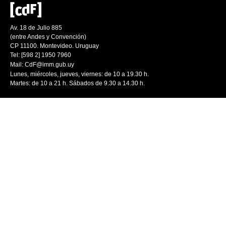
Av. 18 de Julio 885
(entre Andes y Convención)
CP 11100. Montevideo. Uruguay
Tel: [598 2] 1950 7960
Mail:
CdF@imm.gub.uy
Lunes, miércoles, jueves, viernes: de 10 a 19.30 h.
Martes: de 10 a 21 h. Sábados de 9.30 a 14.30 h.