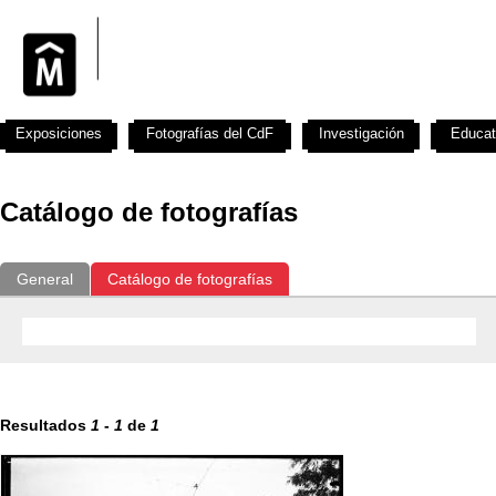
Exposiciones
Fotografías del CdF
Investigación
Educat
Catálogo de fotografías
General
Catálogo de fotografías
Resultados
1
-
1
de
1