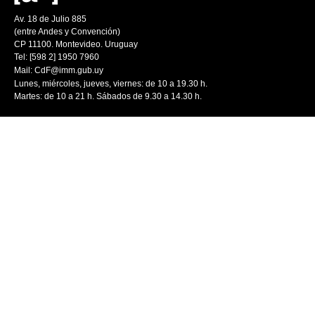
Av. 18 de Julio 885
(entre Andes y Convención)
CP 11100. Montevideo. Uruguay
Tel: [598 2] 1950 7960
Mail:
CdF@imm.gub.uy
Lunes, miércoles, jueves, viernes: de 10 a 19.30 h.
Martes: de 10 a 21 h. Sábados de 9.30 a 14.30 h.