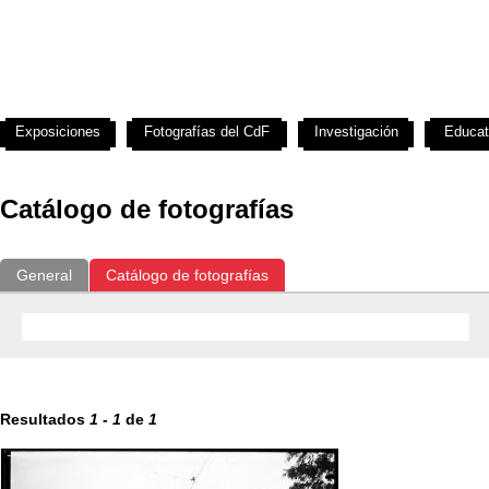
Exposiciones
Fotografías del CdF
Investigación
Educat
Catálogo de fotografías
General
Catálogo de fotografías
Resultados
1
-
1
de
1