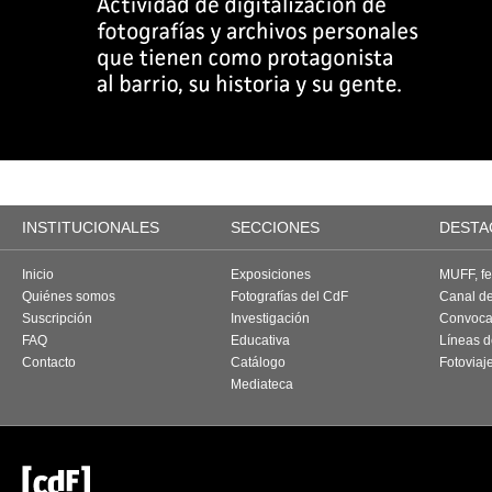
INSTITUCIONALES
SECCIONES
DESTA
Inicio
Exposiciones
MUFF, fes
Quiénes somos
Fotografías del CdF
Canal d
Suscripción
Investigación
Convoca
FAQ
Educativa
Líneas d
Contacto
Catálogo
Fotoviaj
Mediateca