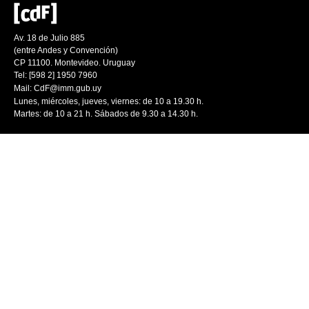
Av. 18 de Julio 885
(entre Andes y Convención)
CP 11100. Montevideo. Uruguay
Tel: [598 2] 1950 7960
Mail:
CdF@imm.gub.uy
Lunes, miércoles, jueves, viernes: de 10 a 19.30 h.
Martes: de 10 a 21 h. Sábados de 9.30 a 14.30 h.