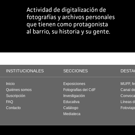
INSTITUCIONALES
SECCIONES
DESTA
Inicio
Exposiciones
MUFF, fes
Quiénes somos
Fotografías del CdF
Canal d
Suscripción
Investigación
Convoca
FAQ
Educativa
Líneas d
Contacto
Catálogo
Fotoviaj
Mediateca