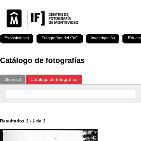
Exposiciones
Fotografías del CdF
Investigación
Educat
Catálogo de fotografías
General
Catálogo de fotografías
Resultados
1
-
1
de
1