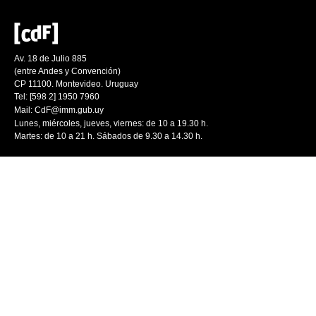
Av. 18 de Julio 885
(entre Andes y Convención)
CP 11100. Montevideo. Uruguay
Tel: [598 2] 1950 7960
Mail:
CdF@imm.gub.uy
Lunes, miércoles, jueves, viernes: de 10 a 19.30 h.
Martes: de 10 a 21 h. Sábados de 9.30 a 14.30 h.