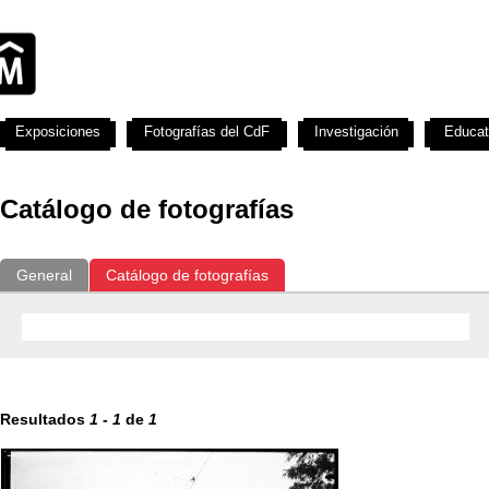
Exposiciones
Fotografías del CdF
Investigación
Educat
Catálogo de fotografías
General
Catálogo de fotografías
Resultados
1
-
1
de
1