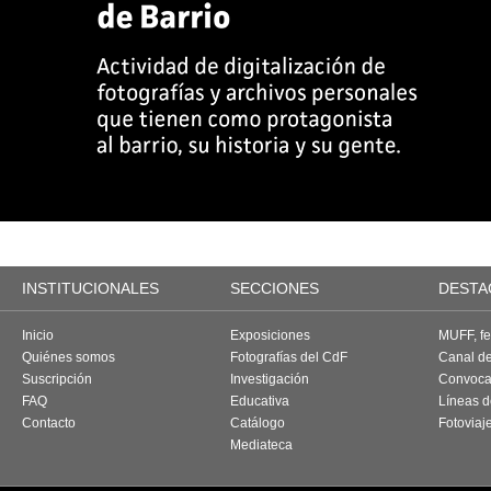
INSTITUCIONALES
SECCIONES
DESTA
Inicio
Exposiciones
MUFF, fes
Quiénes somos
Fotografías del CdF
Canal d
Suscripción
Investigación
Convoca
FAQ
Educativa
Líneas d
Contacto
Catálogo
Fotoviaj
Mediateca