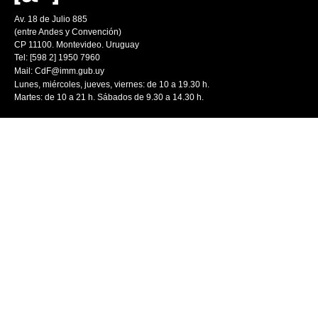
Av. 18 de Julio 885
(entre Andes y Convención)
CP 11100. Montevideo. Uruguay
Tel: [598 2] 1950 7960
Mail:
CdF@imm.gub.uy
Lunes, miércoles, jueves, viernes: de 10 a 19.30 h.
Martes: de 10 a 21 h. Sábados de 9.30 a 14.30 h.