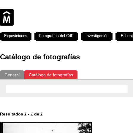
Exposiciones
Fotografías del CdF
Investigación
Educat
Catálogo de fotografías
General
Catálogo de fotografías
Resultados
1
-
1
de
1