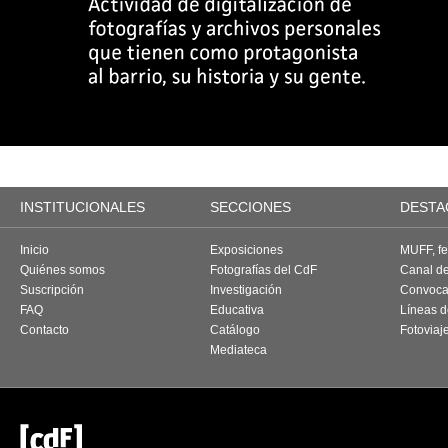
INSTITUCIONALES
SECCIONES
DESTA
Inicio
Exposiciones
MUFF, fes
Quiénes somos
Fotografías del CdF
Canal d
Suscripción
Investigación
Convoca
FAQ
Educativa
Líneas d
Contacto
Catálogo
Fotoviaj
Mediateca