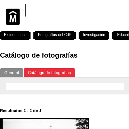
Exposiciones
Fotografías del CdF
Investigación
Educat
Catálogo de fotografías
General
Catálogo de fotografías
Resultados
1
-
1
de
1