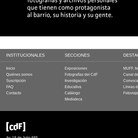
INSTITUCIONALES
SECCIONES
DESTA
Inicio
Exposiciones
MUFF, fes
Quiénes somos
Fotografías del CdF
Canal d
Suscripción
Investigación
Convoca
FAQ
Educativa
Líneas d
Contacto
Catálogo
Fotoviaj
Mediateca
Av. 18 de Julio 885