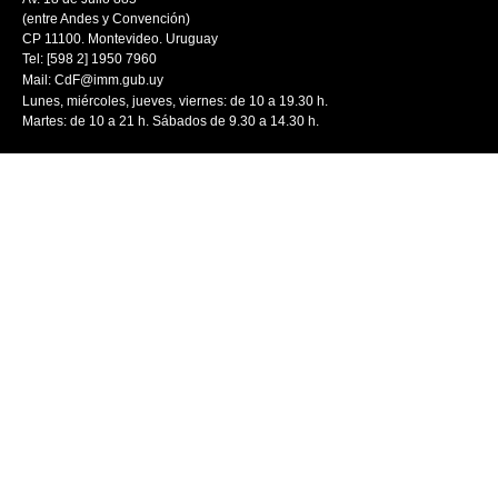
(entre Andes y Convención)
CP 11100. Montevideo. Uruguay
Tel: [598 2] 1950 7960
Mail:
CdF@imm.gub.uy
Lunes, miércoles, jueves, viernes: de 10 a 19.30 h.
Martes: de 10 a 21 h. Sábados de 9.30 a 14.30 h.