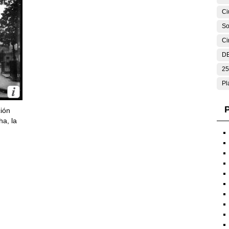
Ci
So
Ci
DE
25
Pl
P
ción
ha, la