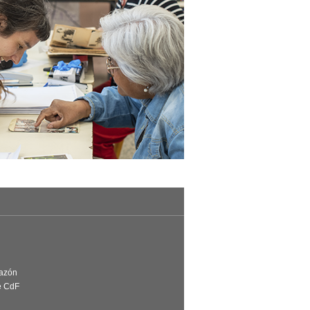
Razón
e CdF