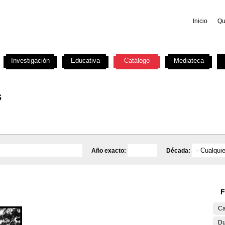
Inicio
Qu
Investigación
Educativa
Catálogo
Mediateca
s
Año exacto:
Década:
F
Ca
Du