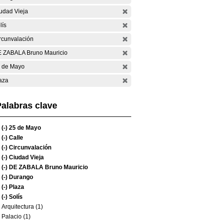
udad Vieja
lís
rcunvalación
 ZABALA Bruno Mauricio
 de Mayo
aza
alabras clave
(-)
25 de Mayo
(-)
Calle
(-)
Circunvalación
(-)
Ciudad Vieja
(-)
DE ZABALA Bruno Mauricio
(-)
Durango
(-)
Plaza
(-)
Solís
Arquitectura (1)
Palacio (1)