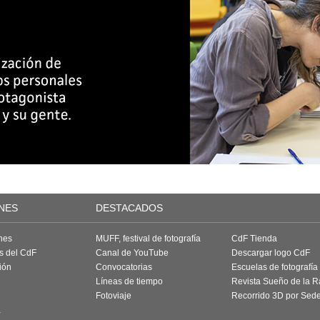
NES
DESTACADOS
nes
MUFF, festival de fotografía
CdF Tienda
as del CdF
Canal de YouTube
Descargar logo CdF
ión
Convocatorias
Escuelas de fotografía
Líneas de tiempo
Revista Sueño de la 
Fotoviaje
Recorrido 3D por Sed
a