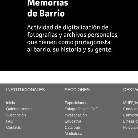
INSTITUCIONALES
SECCIONES
DESTA
Inicio
Exposiciones
MUFF, fes
Quiénes somos
Fotografías del CdF
Canal d
Suscripción
Investigación
Convoca
FAQ
Educativa
Líneas d
Contacto
Catálogo
Fotoviaj
Mediateca