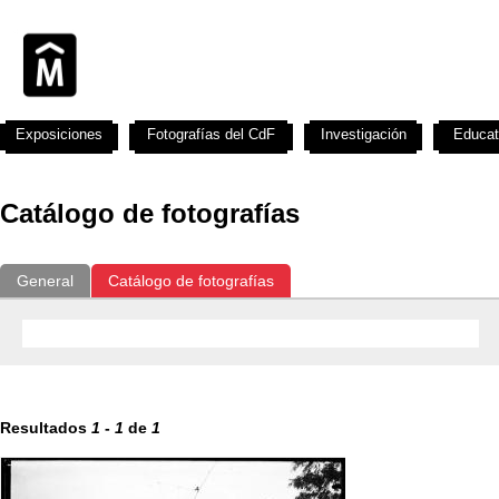
Exposiciones
Fotografías del CdF
Investigación
Educat
Catálogo de fotografías
General
Catálogo de fotografías
Resultados
1
-
1
de
1