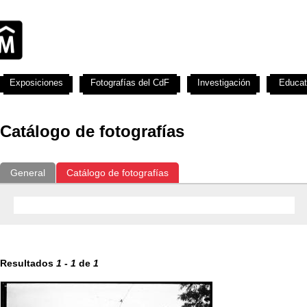
Exposiciones
Fotografías del CdF
Investigación
Educat
Catálogo de fotografías
General
Catálogo de fotografías
Resultados
1
-
1
de
1