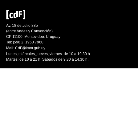
Av. 18 de Julio 885
(entre Andes y Convención)
CP 11100. Montevideo. Uruguay
Tel: [598 2] 1950 7960
Mail:
CdF@imm.gub.uy
Lunes, miércoles, jueves, viernes: de 10 a 19.30 h.
Martes: de 10 a 21 h. Sábados de 9.30 a 14.30 h.