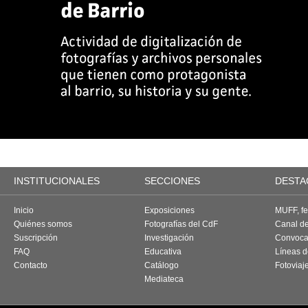
INSTITUCIONALES
SECCIONES
DESTA
Inicio
Exposiciones
MUFF, fes
Quiénes somos
Fotografías del CdF
Canal d
Suscripción
Investigación
Convoca
FAQ
Educativa
Líneas d
Contacto
Catálogo
Fotoviaj
Mediateca