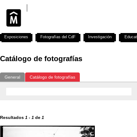
Exposiciones
Fotografías del CdF
Investigación
Educat
Catálogo de fotografías
General
Catálogo de fotografías
Resultados
1
-
1
de
1