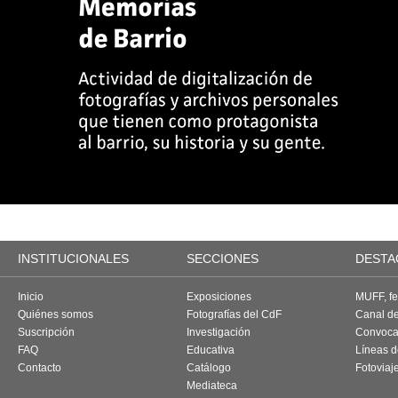
INSTITUCIONALES
SECCIONES
DESTA
Inicio
Exposiciones
MUFF, fes
Quiénes somos
Fotografías del CdF
Canal d
Suscripción
Investigación
Convoca
FAQ
Educativa
Líneas d
Contacto
Catálogo
Fotoviaj
Mediateca