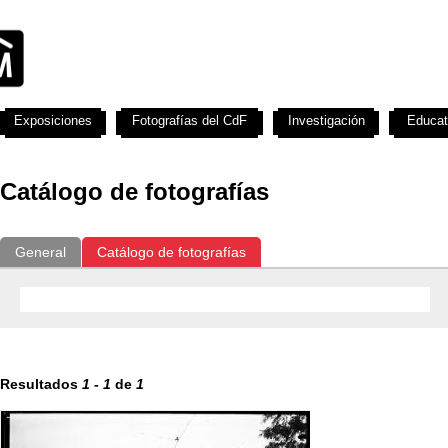
Exposiciones
Fotografías del CdF
Investigación
Educat
Catálogo de fotografías
General
Catálogo de fotografías
Resultados
1
-
1
de
1