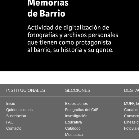
INSTITUCIONALES
SECCIONES
DESTA
Inicio
Exposiciones
MUFF, fes
Quiénes somos
Fotografías del CdF
Canal d
Suscripción
Investigación
Convoca
FAQ
Educativa
Líneas d
Contacto
Catálogo
Fotoviaj
Mediateca