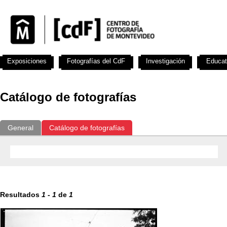
Exposiciones
Fotografías del CdF
Investigación
Educat
Catálogo de fotografías
General
Catálogo de fotografías
Resultados
1
-
1
de
1