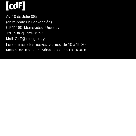
Av. 18 de Julio 885
(entre Andes y Convención)
CP 11100. Montevideo. Uruguay
Tel: [598 2] 1950 7960
Mail:
CdF@imm.gub.uy
Lunes, miércoles, jueves, viernes: de 10 a 19.30 h.
Martes: de 10 a 21 h. Sábados de 9.30 a 14.30 h.