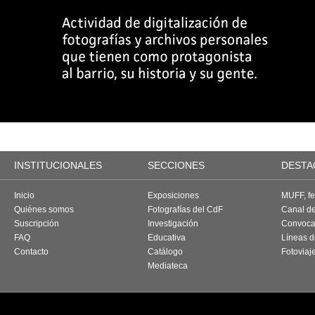
INSTITUCIONALES
SECCIONES
DESTA
Inicio
Exposiciones
MUFF, fes
Quiénes somos
Fotografías del CdF
Canal d
Suscripción
Investigación
Convoca
FAQ
Educativa
Líneas d
Contacto
Catálogo
Fotoviaj
Mediateca