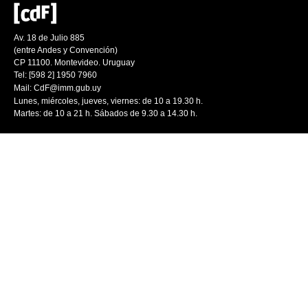
Av. 18 de Julio 885
(entre Andes y Convención)
CP 11100. Montevideo. Uruguay
Tel: [598 2] 1950 7960
Mail:
CdF@imm.gub.uy
Lunes, miércoles, jueves, viernes: de 10 a 19.30 h.
Martes: de 10 a 21 h. Sábados de 9.30 a 14.30 h.