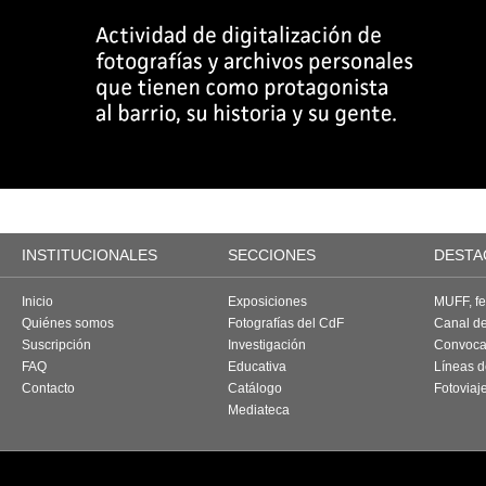
INSTITUCIONALES
SECCIONES
DESTA
Inicio
Exposiciones
MUFF, fes
Quiénes somos
Fotografías del CdF
Canal d
Suscripción
Investigación
Convoca
FAQ
Educativa
Líneas d
Contacto
Catálogo
Fotoviaj
Mediateca