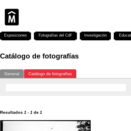
Exposiciones
Fotografías del CdF
Investigación
Educat
Catálogo de fotografías
General
Catálogo de fotografías
Resultados
1
-
1
de
1