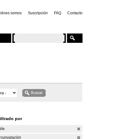
iénes somos
Suscripción
FAQ
Contacto
iltrado por
lle
rcunvalación