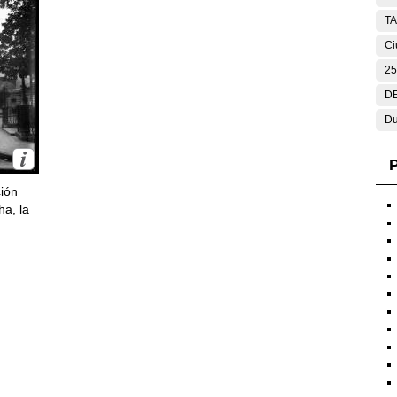
T
Ci
25
DE
Du
P
ción
ha, la