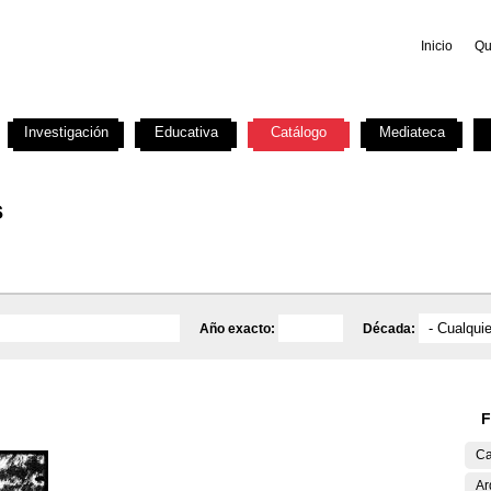
Inicio
Qu
Investigación
Educativa
Catálogo
Mediateca
s
Año exacto:
Década:
F
Ca
Ar