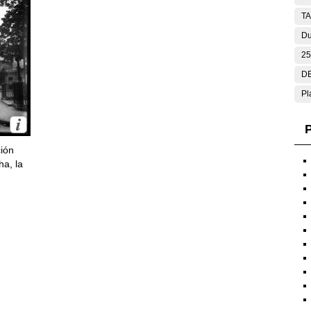
T
Du
25
DE
Pl
P
ción
ha, la