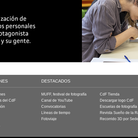
NES
DESTACADOS
nes
MUFF, festival de fotografía
CdF Tienda
as del CdF
Canal de YouTube
Descargar logo CdF
ión
Convocatorias
Escuelas de fotografía
Líneas de tiempo
Revista Sueño de la 
Fotoviaje
Recorrido 3D por Sed
a