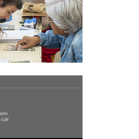
Razón
e CdF