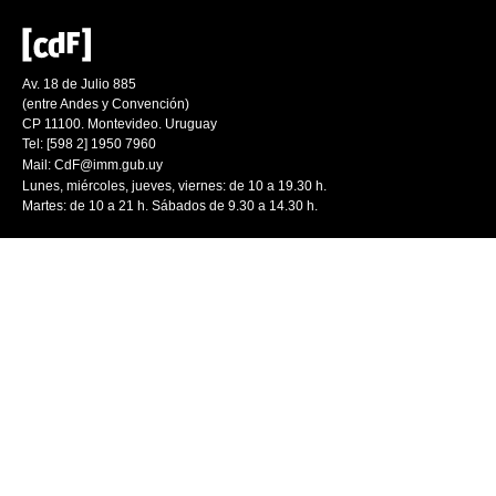
Av. 18 de Julio 885
(entre Andes y Convención)
CP 11100. Montevideo. Uruguay
Tel: [598 2] 1950 7960
Mail:
CdF@imm.gub.uy
Lunes, miércoles, jueves, viernes: de 10 a 19.30 h.
Martes: de 10 a 21 h. Sábados de 9.30 a 14.30 h.