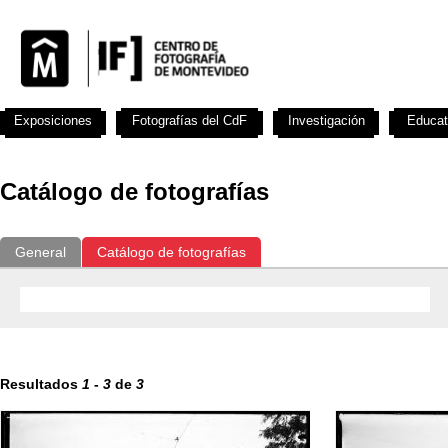
Exposiciones
Fotografías del CdF
Investigación
Educat
Catálogo de fotografías
General
Catálogo de fotografías
Resultados
1
-
3
de
3