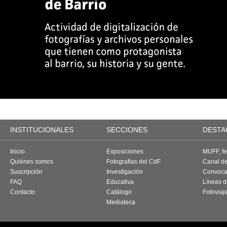
INSTITUCIONALES
SECCIONES
DESTA
Inicio
Exposiciones
MUFF, fes
Quiénes somos
Fotografías del CdF
Canal d
Suscripción
Investigación
Convoca
FAQ
Educativa
Líneas d
Contacto
Catálogo
Fotoviaj
Mediateca