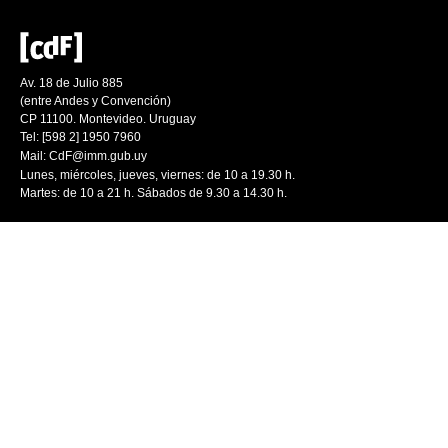
Av. 18 de Julio 885
(entre Andes y Convención)
CP 11100. Montevideo. Uruguay
Tel: [598 2] 1950 7960
Mail:
CdF@imm.gub.uy
Lunes, miércoles, jueves, viernes: de 10 a 19.30 h.
Martes: de 10 a 21 h. Sábados de 9.30 a 14.30 h.