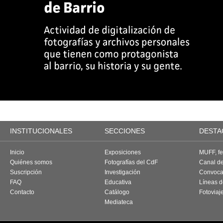
INSTITUCIONALES
SECCIONES
DESTA
Inicio
Exposiciones
MUFF, fes
Quiénes somos
Fotografías del CdF
Canal d
Suscripción
Investigación
Convoca
FAQ
Educativa
Líneas d
Contacto
Catálogo
Fotoviaj
Mediateca