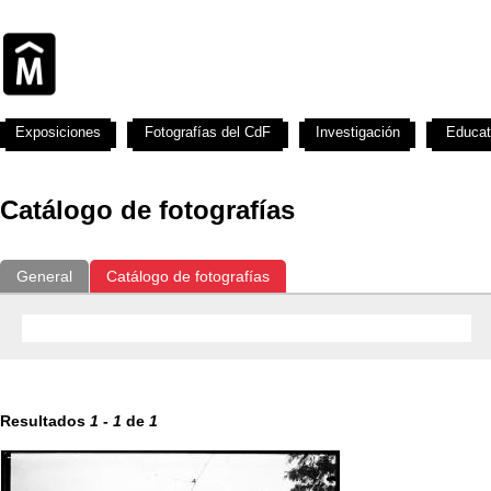
Exposiciones
Fotografías del CdF
Investigación
Educat
Catálogo de fotografías
General
Catálogo de fotografías
Resultados
1
-
1
de
1