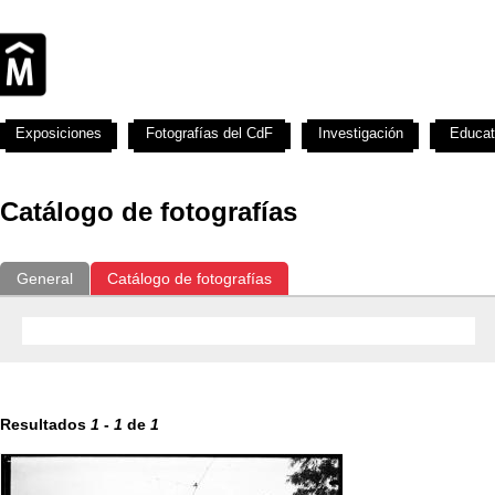
Exposiciones
Fotografías del CdF
Investigación
Educat
Catálogo de fotografías
General
Catálogo de fotografías
Resultados
1
-
1
de
1