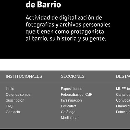
INSTITUCIONALES
SECCIONES
DESTA
Inicio
Exposiciones
MUFF, fes
Quiénes somos
Fotografías del CdF
Canal d
Suscripción
Investigación
Convoca
FAQ
Educativa
Líneas d
Contacto
Catálogo
Fotoviaj
Mediateca