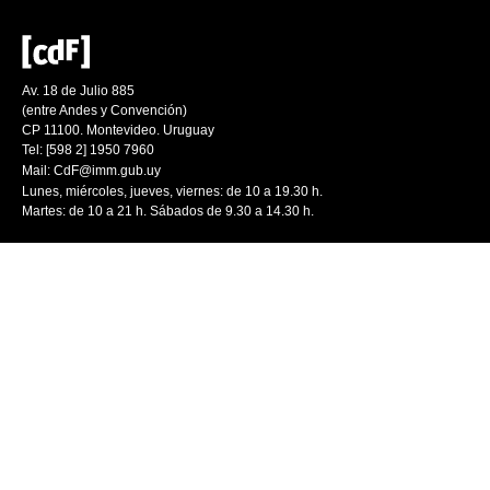
Av. 18 de Julio 885
(entre Andes y Convención)
CP 11100. Montevideo. Uruguay
Tel: [598 2] 1950 7960
Mail:
CdF@imm.gub.uy
Lunes, miércoles, jueves, viernes: de 10 a 19.30 h.
Martes: de 10 a 21 h. Sábados de 9.30 a 14.30 h.