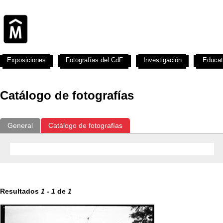
Exposiciones
Fotografías del CdF
Investigación
Educat
Catálogo de fotografías
General
Catálogo de fotografías
Resultados
1
-
1
de
1