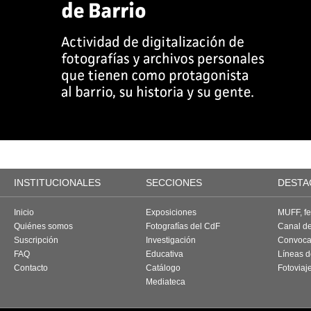
INSTITUCIONALES
SECCIONES
DESTA
Inicio
Exposiciones
MUFF, fes
Quiénes somos
Fotografías del CdF
Canal d
Suscripción
Investigación
Convoca
FAQ
Educativa
Líneas d
Contacto
Catálogo
Fotoviaj
Mediateca