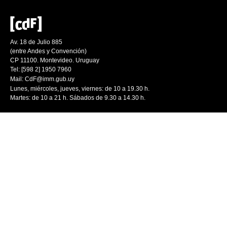
Av. 18 de Julio 885
(entre Andes y Convención)
CP 11100. Montevideo. Uruguay
Tel: [598 2] 1950 7960
Mail:
CdF@imm.gub.uy
Lunes, miércoles, jueves, viernes: de 10 a 19.30 h.
Martes: de 10 a 21 h. Sábados de 9.30 a 14.30 h.