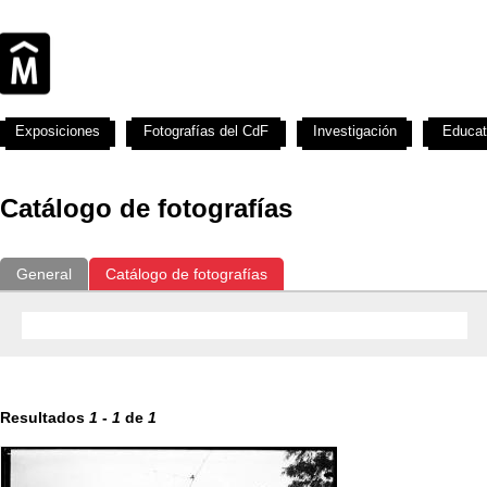
Exposiciones
Fotografías del CdF
Investigación
Educat
Catálogo de fotografías
General
Catálogo de fotografías
Resultados
1
-
1
de
1