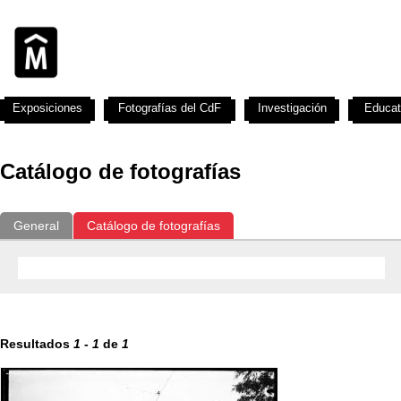
Exposiciones
Fotografías del CdF
Investigación
Educat
Catálogo de fotografías
General
Catálogo de fotografías
Resultados
1
-
1
de
1