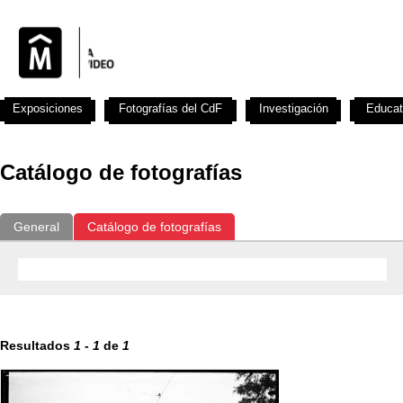
Exposiciones
Fotografías del CdF
Investigación
Educat
Catálogo de fotografías
General
Catálogo de fotografías
Resultados
1
-
1
de
1