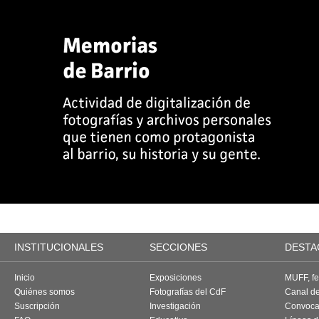
INSTITUCIONALES
SECCIONES
DESTA
Inicio
Exposiciones
MUFF, fes
Quiénes somos
Fotografías del CdF
Canal d
Suscripción
Investigación
Convoca