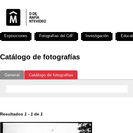
Exposiciones
Fotografías del CdF
Investigación
Educat
Catálogo de fotografías
General
Catálogo de fotografías
Resultados
1
-
1
de
1