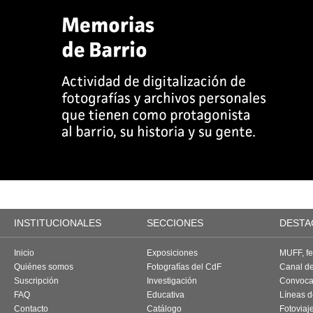
INSTITUCIONALES
SECCIONES
DESTA
Inicio
Exposiciones
MUFF, fes
Quiénes somos
Fotografías del CdF
Canal d
Suscripción
Investigación
Convoca
FAQ
Educativa
Líneas d
Contacto
Catálogo
Fotoviaj