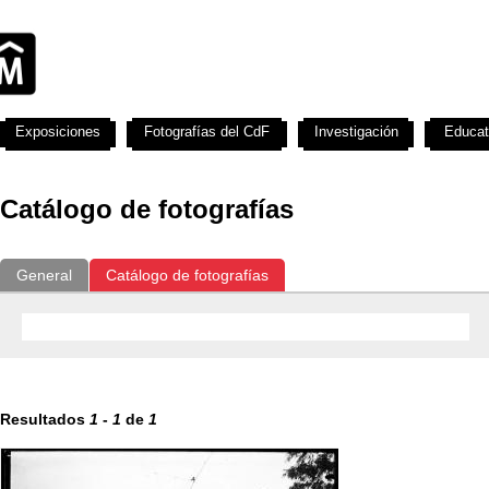
Exposiciones
Fotografías del CdF
Investigación
Educat
Catálogo de fotografías
General
Catálogo de fotografías
Resultados
1
-
1
de
1