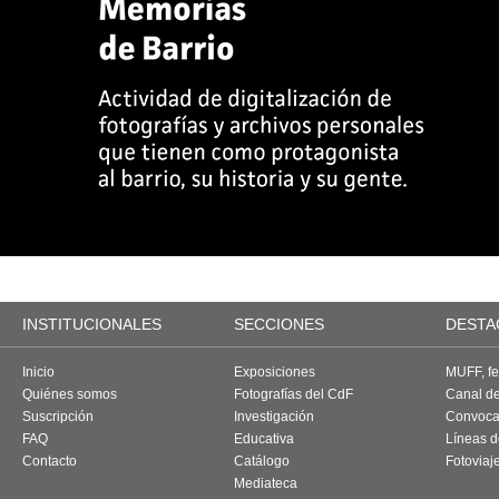
INSTITUCIONALES
SECCIONES
DESTA
Inicio
Exposiciones
MUFF, fes
Quiénes somos
Fotografías del CdF
Canal d
Suscripción
Investigación
Convoca
FAQ
Educativa
Líneas d
Contacto
Catálogo
Fotoviaj
Mediateca