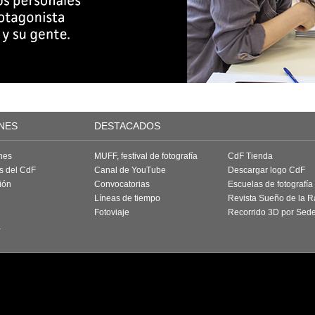
NES
DESTACADOS
nes
MUFF, festival de fotografía
CdF Tienda
as del CdF
Canal de YouTube
Descargar logo CdF
ión
Convocatorias
Escuelas de fotografía
Líneas de tiempo
Revista Sueño de la 
Fotoviaje
Recorrido 3D por Sed
a