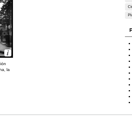
Ci
Pl
P
ción
ha, la