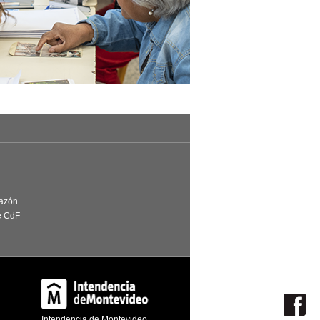
Razón
e CdF
Intendencia de Montevideo