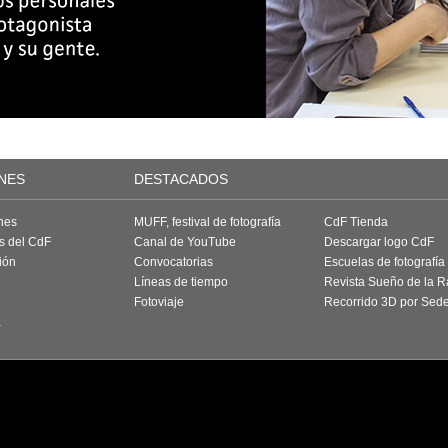
NES
DESTACADOS
nes
MUFF, festival de fotografía
CdF Tienda
as del CdF
Canal de YouTube
Descargar logo CdF
ión
Convocatorias
Escuelas de fotografía
Líneas de tiempo
Revista Sueño de la 
Fotoviaje
Recorrido 3D por Sed
a