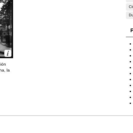
Ci
Du
P
ción
ha, la