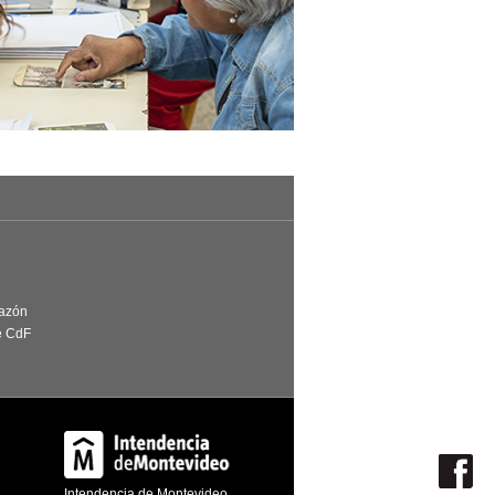
Razón
e CdF
Intendencia de Montevideo