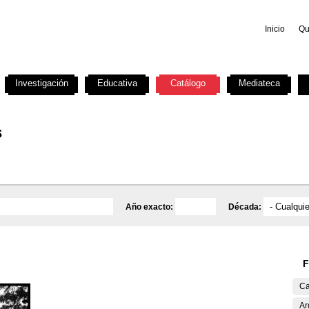
Inicio
Qu
Investigación
Educativa
Catálogo
Mediateca
s
Año exacto:
Década:
F
Ca
Ar