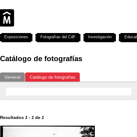
Exposiciones
Fotografías del CdF
Investigación
Educat
Catálogo de fotografías
General
Catálogo de fotografías
Resultados
1
-
1
de
1