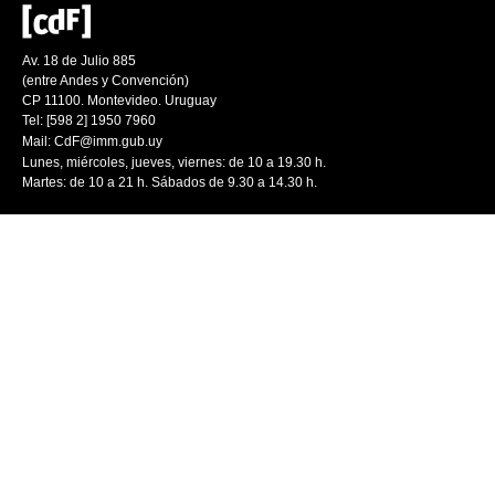
Av. 18 de Julio 885
(entre Andes y Convención)
CP 11100. Montevideo. Uruguay
Tel: [598 2] 1950 7960
Mail:
CdF@imm.gub.uy
Lunes, miércoles, jueves, viernes: de 10 a 19.30 h.
Martes: de 10 a 21 h. Sábados de 9.30 a 14.30 h.