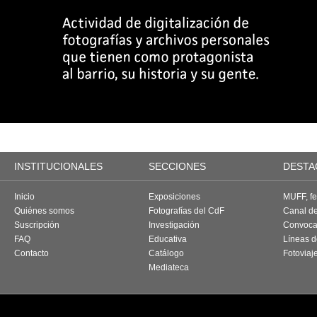
INSTITUCIONALES
SECCIONES
DESTA
Inicio
Exposiciones
MUFF, fes
Quiénes somos
Fotografías del CdF
Canal d
Suscripción
Investigación
Convoca
FAQ
Educativa
Líneas d
Contacto
Catálogo
Fotoviaj
Mediateca