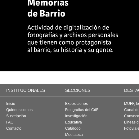
INSTITUCIONALES
SECCIONES
DESTA
Inicio
Exposiciones
MUFF, fes
Quiénes somos
Fotografías del CdF
Canal d
Suscripción
Investigación
Convoca
FAQ
Educativa
Líneas d
Contacto
Catálogo
Fotoviaj
Mediateca