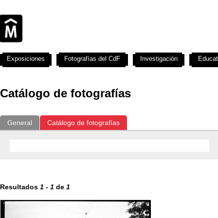
Exposiciones
Fotografías del CdF
Investigación
Educat
Catálogo de fotografías
General
Catálogo de fotografías
Resultados
1
-
1
de
1