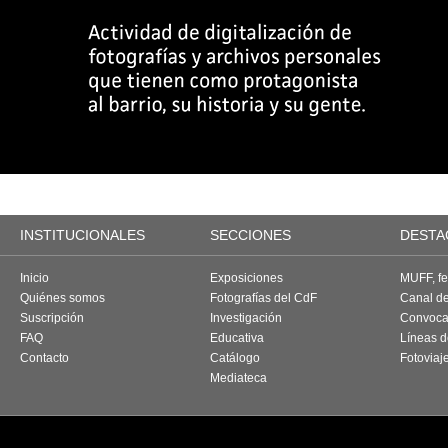
INSTITUCIONALES
SECCIONES
DESTA
Inicio
Exposiciones
MUFF, fes
Quiénes somos
Fotografías del CdF
Canal d
Suscripción
Investigación
Convoca
FAQ
Educativa
Líneas d
Contacto
Catálogo
Fotoviaj
Mediateca