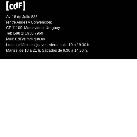
Av. 18 de Julio 885
(entre Andes y Convención)
CP 11100. Montevideo. Uruguay
Tel: [598 2] 1950 7960
Mail:
CdF@imm.gub.uy
Lunes, miércoles, jueves, viernes: de 10 a 19.30 h.
Martes: de 10 a 21 h. Sábados de 9.30 a 14.30 h.