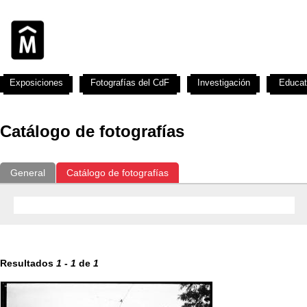
Exposiciones
Fotografías del CdF
Investigación
Educat
Catálogo de fotografías
General
Catálogo de fotografías
Resultados
1
-
1
de
1