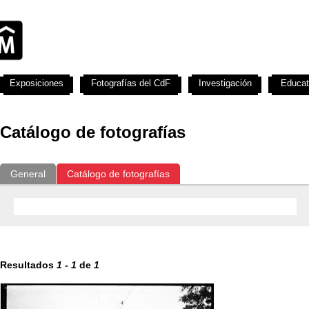
Exposiciones
Fotografías del CdF
Investigación
Educat
Catálogo de fotografías
General
Catálogo de fotografías
Resultados
1
-
1
de
1