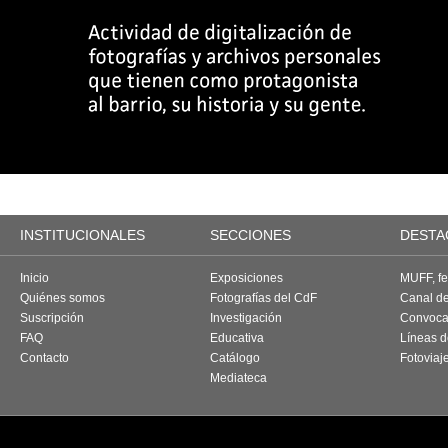
INSTITUCIONALES
SECCIONES
DESTA
Inicio
Exposiciones
MUFF, fes
Quiénes somos
Fotografías del CdF
Canal d
Suscripción
Investigación
Convoca
FAQ
Educativa
Líneas d
Contacto
Catálogo
Fotoviaj
Mediateca