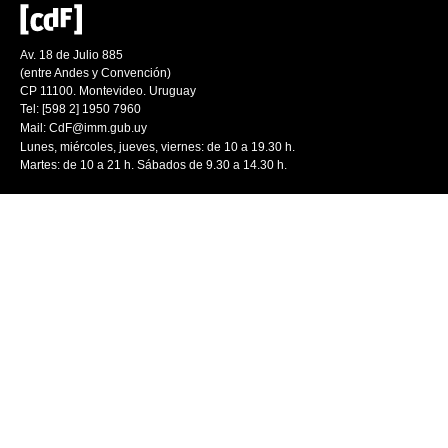
Av. 18 de Julio 885
(entre Andes y Convención)
CP 11100. Montevideo. Uruguay
Tel: [598 2] 1950 7960
Mail:
CdF@imm.gub.uy
Lunes, miércoles, jueves, viernes: de 10 a 19.30 h.
Martes: de 10 a 21 h. Sábados de 9.30 a 14.30 h.