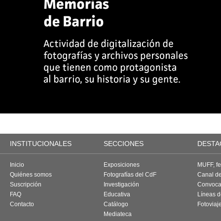
INSTITUCIONALES
SECCIONES
DESTA
Inicio
Exposiciones
MUFF, fes
Quiénes somos
Fotografías del CdF
Canal d
Suscripción
Investigación
Convoca
FAQ
Educativa
Líneas d
Contacto
Catálogo
Fotoviaj
Mediateca