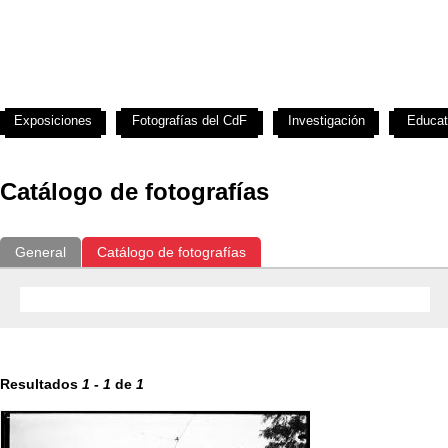
Exposiciones
Fotografías del CdF
Investigación
Educat
Catálogo de fotografías
General
Catálogo de fotografías
Resultados
1
-
1
de
1