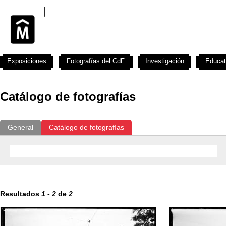
Exposiciones
Fotografías del CdF
Investigación
Educat
Catálogo de fotografías
General
Catálogo de fotografías
Resultados
1
-
2
de
2