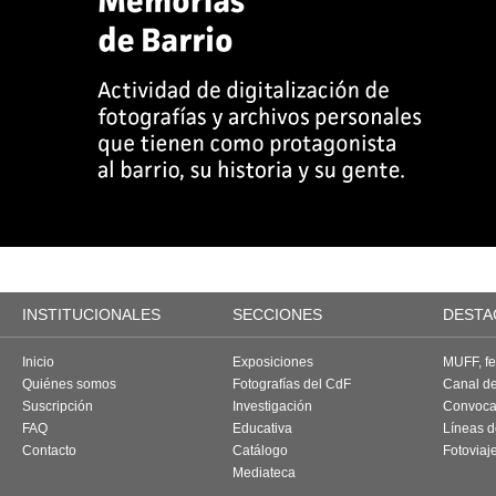
INSTITUCIONALES
SECCIONES
DESTA
Inicio
Exposiciones
MUFF, fes
Quiénes somos
Fotografías del CdF
Canal d
Suscripción
Investigación
Convoca
FAQ
Educativa
Líneas d
Contacto
Catálogo
Fotoviaj
Mediateca