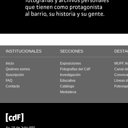
INSTITUCIONALES
SECCIONES
DESTA
Inicio
Exposiciones
MUFF, fes
Quiénes somos
Fotografías del CdF
Canal d
Suscripción
Investigación
Convoca
FAQ
Educativa
Líneas d
Contacto
Catálogo
Fotoviaj
Mediateca
Av. 18 de Julio 885