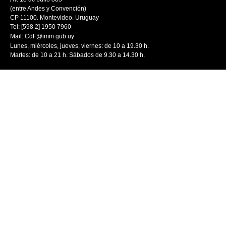
(entre Andes y Convención)
CP 11100. Montevideo. Uruguay
Tel: [598 2] 1950 7960
Mail:
CdF@imm.gub.uy
Lunes, miércoles, jueves, viernes: de 10 a 19.30 h.
Martes: de 10 a 21 h. Sábados de 9.30 a 14.30 h.