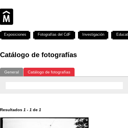
Exposiciones
Fotografías del CdF
Investigación
Educat
Catálogo de fotografías
General
Catálogo de fotografías
Resultados
1
-
1
de
1