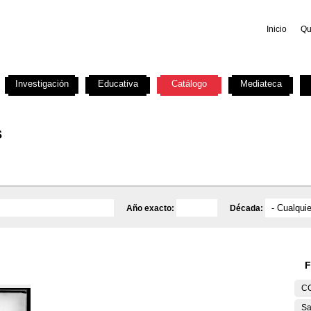
Inicio
Qu
Investigación
Educativa
Catálogo
Mediateca
s
Año exacto:
Década:
F
C
Sa