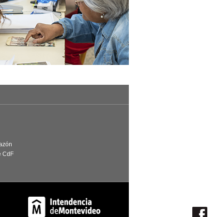
Razón
e CdF