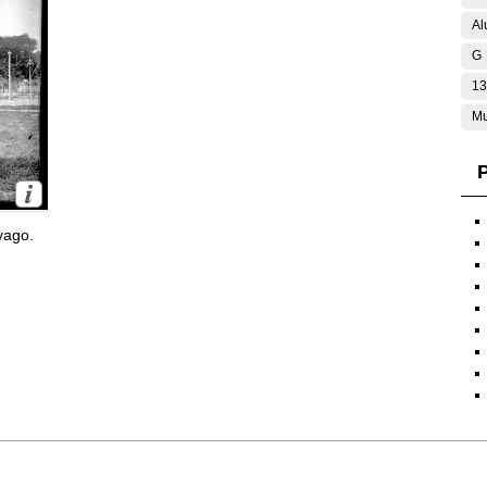
Al
G
13
Mu
P
yago.