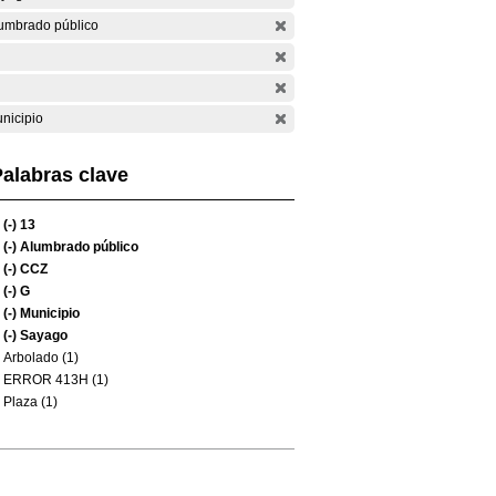
umbrado público
nicipio
alabras clave
(-)
13
(-)
Alumbrado público
(-)
CCZ
(-)
G
(-)
Municipio
(-)
Sayago
Arbolado (1)
ERROR 413H (1)
Plaza (1)