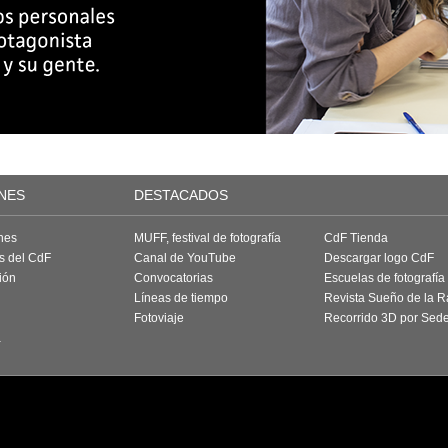
NES
DESTACADOS
nes
MUFF, festival de fotografía
CdF Tienda
as del CdF
Canal de YouTube
Descargar logo CdF
ión
Convocatorias
Escuelas de fotografía
Líneas de tiempo
Revista Sueño de la 
Fotoviaje
Recorrido 3D por Sed
a