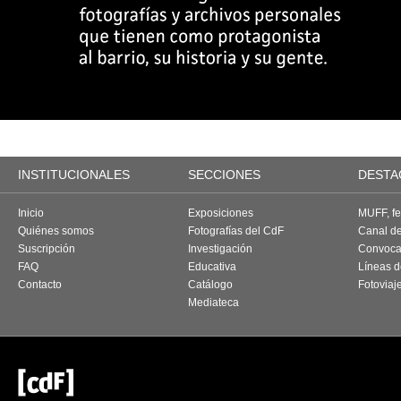
INSTITUCIONALES
SECCIONES
DESTA
Inicio
Exposiciones
MUFF, fes
Quiénes somos
Fotografías del CdF
Canal d
Suscripción
Investigación
Convoca
FAQ
Educativa
Líneas d
Contacto
Catálogo
Fotoviaj
Mediateca