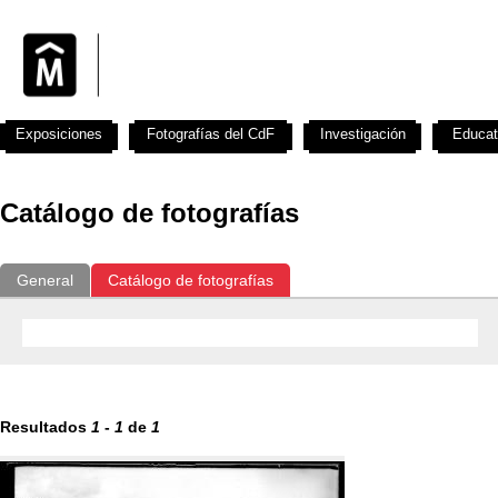
Exposiciones
Fotografías del CdF
Investigación
Educat
Catálogo de fotografías
General
Catálogo de fotografías
Resultados
1
-
1
de
1