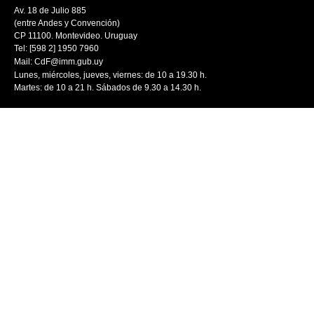
Av. 18 de Julio 885
(entre Andes y Convención)
CP 11100. Montevideo. Uruguay
Tel: [598 2] 1950 7960
Mail:
CdF@imm.gub.uy
Lunes, miércoles, jueves, viernes: de 10 a 19.30 h.
Martes: de 10 a 21 h. Sábados de 9.30 a 14.30 h.