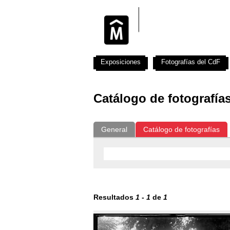
Exposiciones
Fotografías del CdF
Catálogo de fotografía
General
Catálogo de fotografías
Resultados
1
-
1
de
1