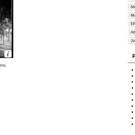
Ni
Mu
E
Ar
Ju
P
rro.