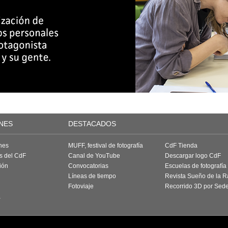
NES
DESTACADOS
nes
MUFF, festival de fotografía
CdF Tienda
as del CdF
Canal de YouTube
Descargar logo CdF
ión
Convocatorias
Escuelas de fotografía
Líneas de tiempo
Revista Sueño de la 
Fotoviaje
Recorrido 3D por Sed
a