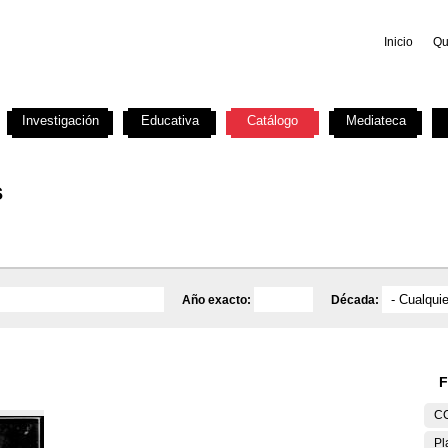
Inicio
Qu
Investigación
Educativa
Catálogo
Mediateca
s
Año exacto:
Década:
F
C
Pl