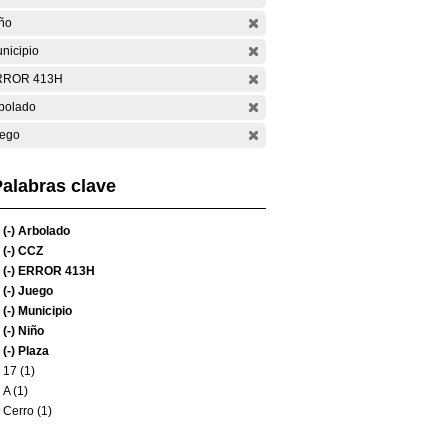
ño
nicipio
RROR 413H
bolado
ego
alabras clave
(-)
Arbolado
(-)
CCZ
(-)
ERROR 413H
(-)
Juego
(-)
Municipio
(-)
Niño
(-)
Plaza
17 (1)
A (1)
Cerro (1)