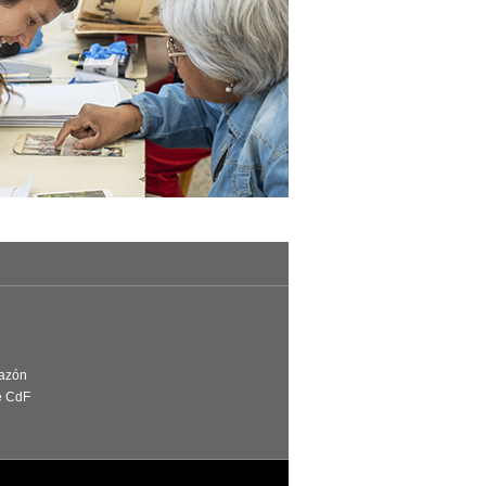
Razón
e CdF