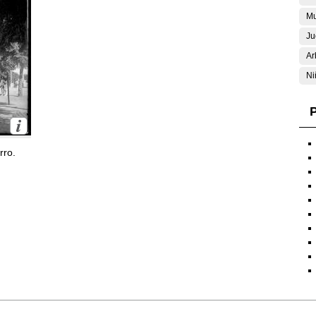
Mu
Ju
Ar
Ni
P
rro.