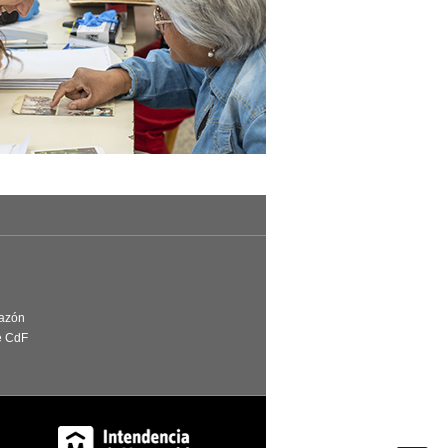
Razón
e CdF