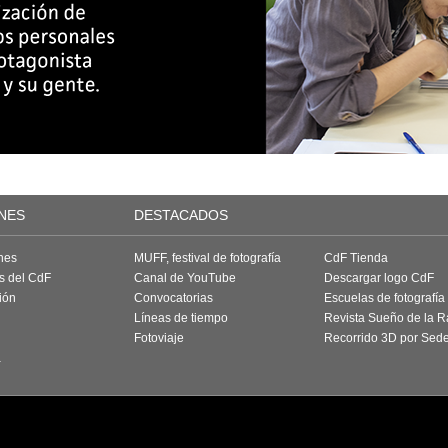
NES
DESTACADOS
nes
MUFF, festival de fotografía
CdF Tienda
as del CdF
Canal de YouTube
Descargar logo CdF
ión
Convocatorias
Escuelas de fotografía
Líneas de tiempo
Revista Sueño de la 
Fotoviaje
Recorrido 3D por Sed
a