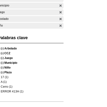
nicipio
ego
bolado
ño
alabras clave
(-)
Arbolado
(-)
CCZ
(-)
Juego
(-)
Municipio
(-)
Niño
(-)
Plaza
17 (1)
A (1)
Cerro (1)
ERROR 413H (1)