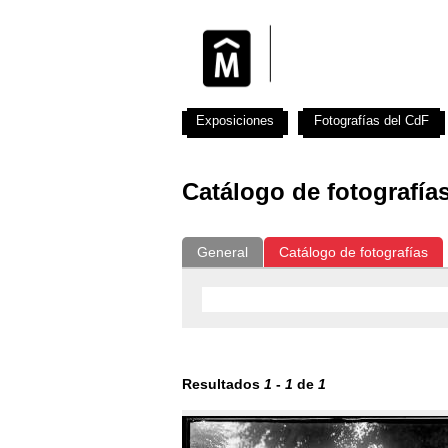
Exposiciones
Fotografías del CdF
Catálogo de fotografía
General
Catálogo de fotografías
Resultados
1
-
1
de
1