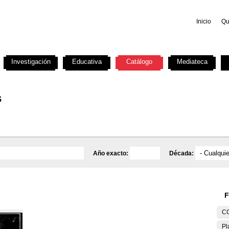
Inicio
Qu
Investigación
Educativa
Catálogo
Mediateca
s
Año exacto:
Década:
F
C
Pl