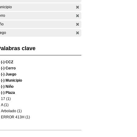
nicipio
rro
ño
ego
alabras clave
(-)
CCZ
(-)
Cerro
(-)
Juego
(-)
Municipio
(-)
Niño
(-)
Plaza
17 (1)
A (1)
Arbolado (1)
ERROR 413H (1)