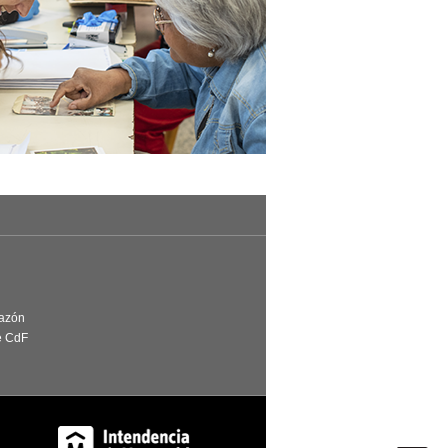
Razón
e CdF