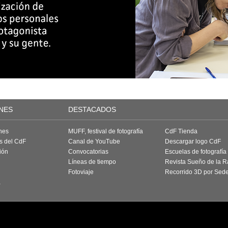
NES
DESTACADOS
nes
MUFF, festival de fotografía
CdF Tienda
as del CdF
Canal de YouTube
Descargar logo CdF
ión
Convocatorias
Escuelas de fotografía
Líneas de tiempo
Revista Sueño de la 
Fotoviaje
Recorrido 3D por Sed
a