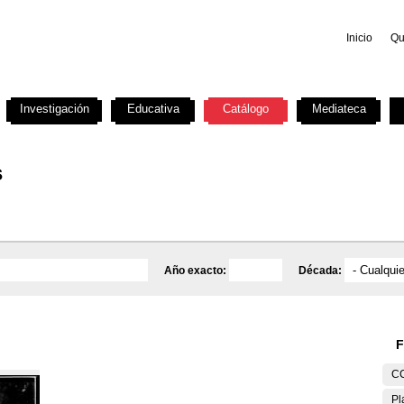
Inicio
Qu
Investigación
Educativa
Catálogo
Mediateca
s
Año exacto:
Década:
F
C
Pl