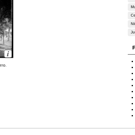
Mu
Ce
Ni
Ju
P
rro.