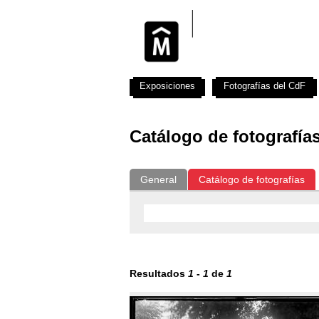
Exposiciones
Fotografías del CdF
Catálogo de fotografía
General
Catálogo de fotografías
Resultados
1
-
1
de
1