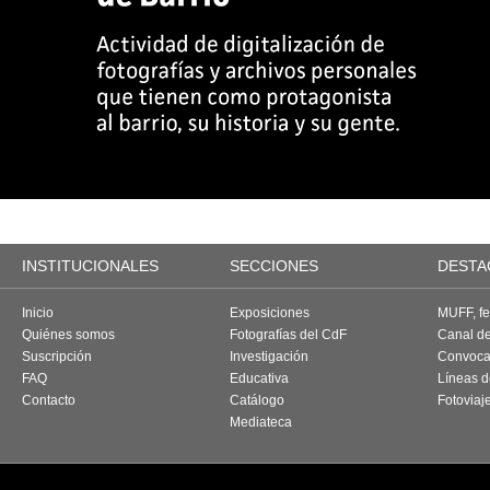
INSTITUCIONALES
SECCIONES
DESTA
Inicio
Exposiciones
MUFF, fes
Quiénes somos
Fotografías del CdF
Canal d
Suscripción
Investigación
Convoca
FAQ
Educativa
Líneas d
Contacto
Catálogo
Fotoviaj
Mediateca