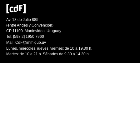
Av. 18 de Julio 885
(entre Andes y Convención)
CP 11100. Montevideo. Uruguay
Tel: [598 2] 1950 7960
Mail:
CdF@imm.gub.uy
Lunes, miércoles, jueves, viernes: de 10 a 19.30 h.
Martes: de 10 a 21 h. Sábados de 9.30 a 14.30 h.