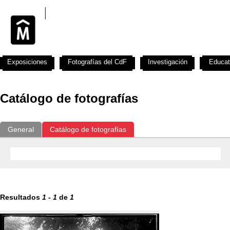
Exposiciones
Fotografías del CdF
Investigación
Educat
Catálogo de fotografías
General
Catálogo de fotografías
Resultados
1
-
1
de
1